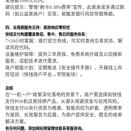
笔限额1000元以内。
避坑提示：警惕“刷卡0.38%费率”宣传，此类承诺多通过跳
码（如公益类商户）实现，易触发银行风控导致降额。
四、全周期服务支持：高效响应零担忧
快钱支付构建覆盖售前、售中、售后的服务体系：
7×24小时客服：拨打官方热线，可实时查询交易状态、解
读风控代码。
设备维护保障：提供三年质保、免费系统升级及以旧换新
服务，适配技术迭代需求。
商户赋能计划：定期推送《安全操作手册》，开展线上风
控培训（快钱商户平台→学院板块）。
总结
在“一机一户”政策深化落地的背景下，商户需选择如快钱
支付POS机这类持牌产品，从源头规避资金与信用风险。
快钱支付以央行资质为根基、智能风控为护盾、透明费率
为准则、长效服务为后盾，为商户提供安全、稳定的收单
解决方案。
有任何问题，添加网站预留微信联系客服咨询。